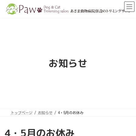
コ
ナ
ン
ビ
テ
ゲ
ン
ー
ツ
シ
へ
ョ
ス
ン
キ
に
ッ
移
プ
動
お知らせ
トップページ
お知らせ
4・5月のお休み
4・5月のお休み