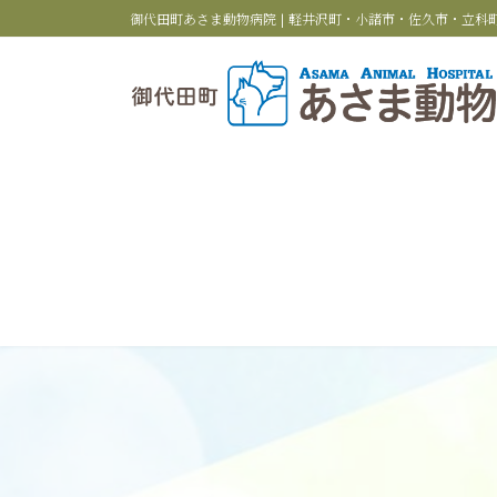
コ
ナ
御代田町あさま動物病院 | 軽井沢町・小諸市・佐久市・立
ン
ビ
テ
ゲ
ン
ー
ツ
シ
へ
ョ
ス
ン
キ
に
ッ
移
プ
動