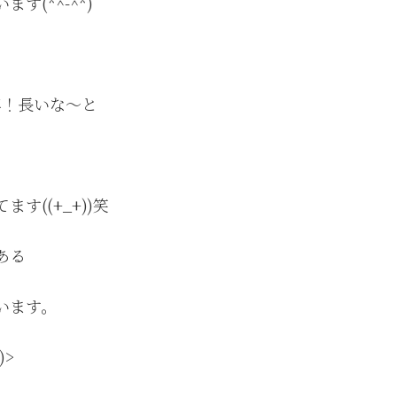
す(*^-^*)
年！長いな～と
((+_+))笑
ある
います。
)>