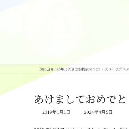
御代田町・軽井沢 あさま動物病院 TOP
スタッフブログ
あけましておめでとう
最
2019年1月1日
2024年4月5日
終
更