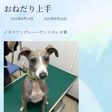
おねだり上手
最
2021年8月14日
2021年8月16日
終
更
イタリアングレーハウンドのレオ君
新
日
時
: