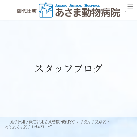
コ
ナ
ン
ビ
テ
ゲ
ン
ー
ツ
シ
へ
ョ
ス
ン
キ
に
ッ
移
スタッフブログ
プ
動
御代田町・軽井沢 あさま動物病院 TOP
スタッフブログ
あさまブログ
おねだり上手