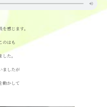
。
長を感じます。
このはも
ました。
いましたが
を動かして