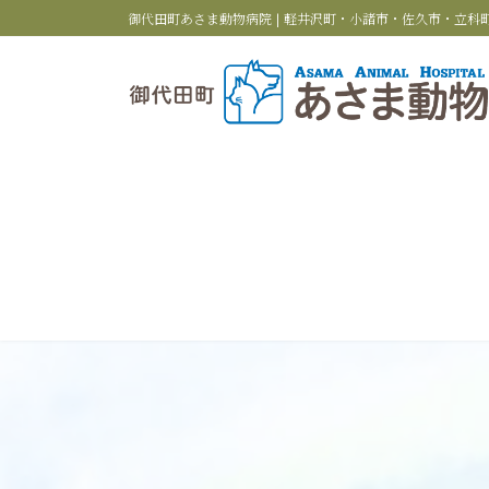
コ
ナ
御代田町あさま動物病院 | 軽井沢町・小諸市・佐久市・立
ン
ビ
テ
ゲ
ン
ー
ツ
シ
へ
ョ
ス
ン
キ
に
ッ
移
プ
動