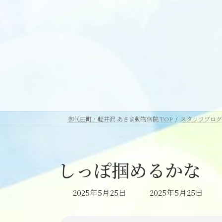
御代田町・軽井沢 あさま動物病院 TOP
スタッフブログ
しっぽ掴めるかな
最
2025年5月25日
2025年5月25日
終
更