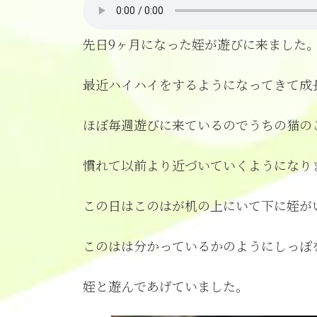
新
日
時
先日9ヶ月になった姪が遊びに来ました
:
最近ハイハイをするようになってきて成
ほぼ毎週遊びに来ているのでうちの猫の
慣れて以前より近づいていくようになり
この日はこのはが机の上にいて下に姪が
このはは分かっているかのようにしっぽ
姪と遊んであげていました。