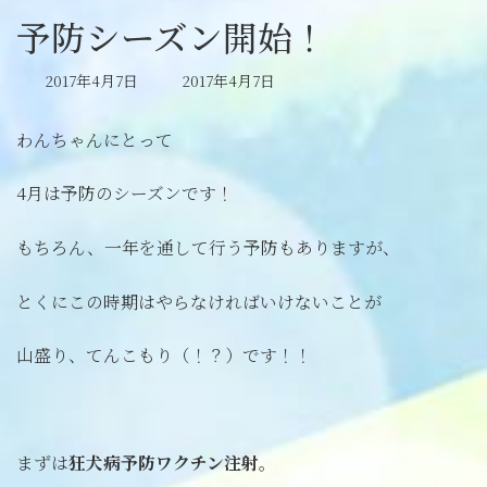
予防シーズン開始！
最
2017年4月7日
2017年4月7日
終
更
わんちゃんにとって
新
日
時
4月は予防のシーズンです！
:
もちろん、一年を通して行う予防もありますが、
とくにこの時期はやらなければいけないことが
山盛り、てんこもり（！？）です！！
まずは
狂犬病予防ワクチン注射
。