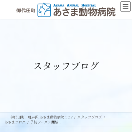
コ
ナ
ン
ビ
テ
ゲ
ン
ー
ツ
シ
へ
ョ
ス
ン
キ
に
ッ
移
スタッフブログ
プ
動
御代田町・軽井沢 あさま動物病院 TOP
スタッフブログ
あさまブログ
予防シーズン開始！