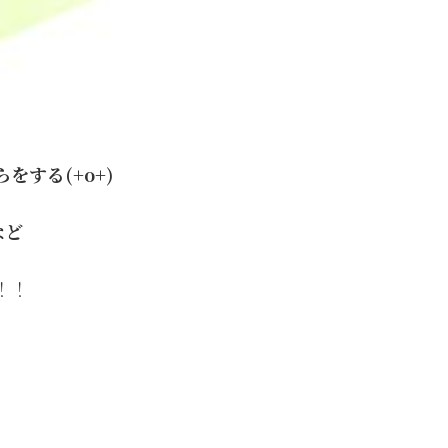
する(+o+)
など
！！