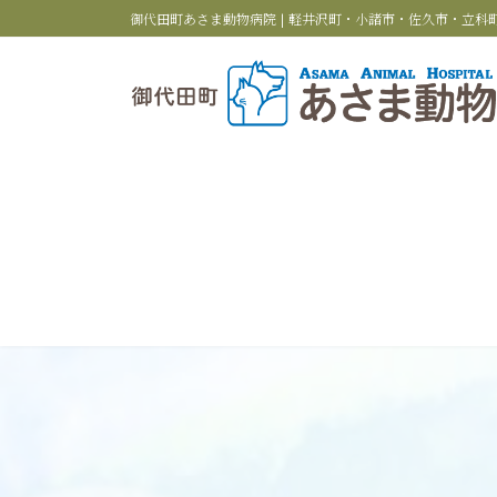
コ
ナ
御代田町あさま動物病院 | 軽井沢町・小諸市・佐久市・立
ン
ビ
テ
ゲ
ン
ー
ツ
シ
へ
ョ
ス
ン
キ
に
ッ
移
プ
動