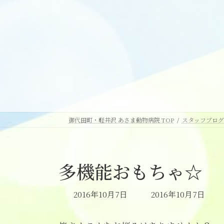
御代田町・軽井沢 あさま動物病院 TOP
スタッフブログ
多機能おもちゃ☆
最
2016年10月7日
2016年10月7日
終
更