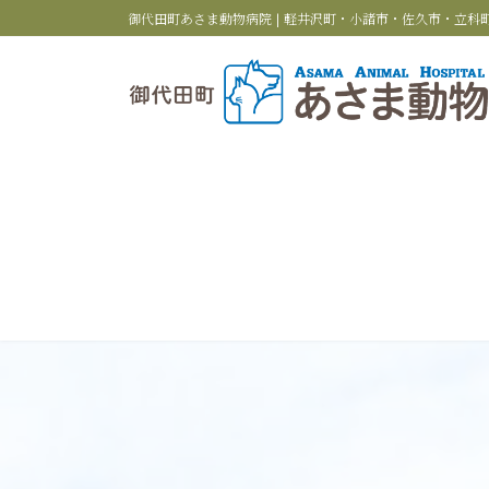
コ
ナ
御代田町あさま動物病院 | 軽井沢町・小諸市・佐久市・立
ン
ビ
テ
ゲ
ン
ー
ツ
シ
へ
ョ
ス
ン
キ
に
ッ
移
プ
動