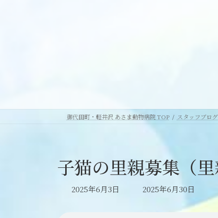
御代田町・軽井沢 あさま動物病院 TOP
スタッフブログ
子猫の里親募集（里
最
2025年6月3日
2025年6月30日
終
更