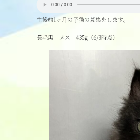
新
日
時
生後約1ヶ月の子猫の募集をします。
:
長毛黒 メス 435g（6/3時点）