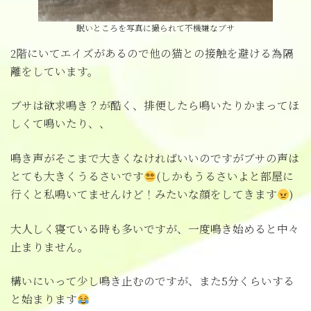
眠いところを写真に撮られて不機嫌なブサ
2階にいてエイズがあるので他の猫との接触を避ける為隔
離をしています。
ブサは欲求鳴き？が酷く、排便したら鳴いたりかまってほ
しくて鳴いたり、、
鳴き声がそこまで大きくなければいいのですがブサの声は
とても大きくうるさいです
(しかもうるさいよと部屋に
行くと私鳴いてませんけど！みたいな顔をしてきます
)
大人しく寝ている時も多いですが、一度鳴き始めると中々
止まりません。
構いにいって少し鳴き止むのですが、また5分くらいする
と始まります