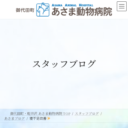
コ
ナ
ン
ビ
テ
ゲ
ン
ー
ツ
シ
へ
ョ
ス
ン
キ
に
ッ
移
スタッフブログ
プ
動
御代田町・軽井沢 あさま動物病院 TOP
スタッフブログ
あさまブログ
寝不足改善