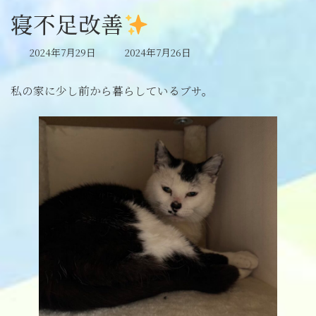
寝不足改善
最
2024年7月29日
2024年7月26日
終
更
私の家に少し前から暮らしているブサ。
新
日
時
: