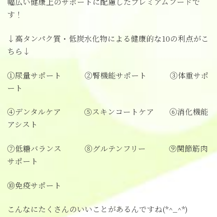
幅広い健康上のサポートに配慮したプレミアムフードで
す！
↓高タンパク質・低炭水化物による健康的な10の利点がこ
ちら↓
①尿量サポート ②腎機能サポート ③体重サポ
ート
④デンタルケア ⑤スキンコートケア ⑥消化機能
アシスト
⑦低糖バランス ⑧グルテンフリー ⑨関節筋肉
サポート
⑩免疫サポート
こんなにたくさんのいいことがあるんですね(*^_^*)