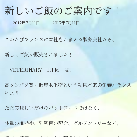
新しいご飯のご案内です！
最
2017年7月11日
2017年7月11日
終
更
このたびフランスに本社をかまえる製薬会社から、
新
日
時
新しくご飯が販売されました！
:
「VETERINARY HPM」は、
高タンパク質・低炭水化物という動物本来の栄養バランス
により
ただ美味しいだけのペットフードではなく、
体重の維持や、乳酸菌の配合、グルテンフリーなど、