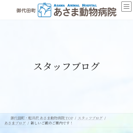
コ
ナ
ン
ビ
テ
ゲ
ン
ー
ツ
シ
へ
ョ
ス
ン
キ
に
ッ
移
スタッフブログ
プ
動
御代田町・軽井沢 あさま動物病院 TOP
スタッフブログ
あさまブログ
新しいご飯のご案内です！