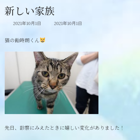
新しい家族
最
2021年10月1日
2021年10月1日
終
更
猫の飴時朗くん
新
日
時
:
先日、診察にみえたときに嬉しい変化がありました！