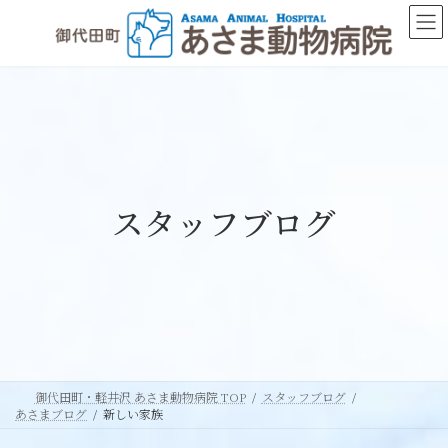
コ
ナ
ン
ビ
テ
ゲ
ン
ー
ツ
シ
へ
ョ
ス
ン
キ
に
ッ
移
スタッフブログ
プ
動
御代田町・軽井沢 あさま動物病院 TOP
スタッフブログ
あさまブログ
新しい家族