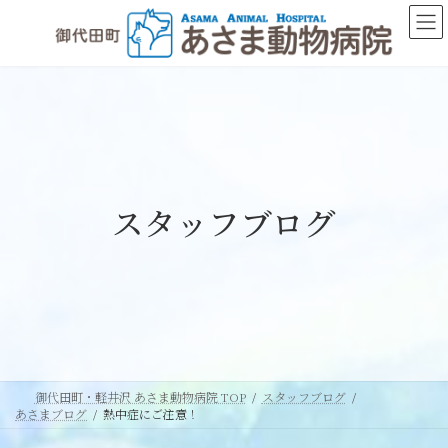
コ
ナ
ン
ビ
テ
ゲ
ン
ー
ツ
シ
へ
ョ
ス
ン
キ
に
ッ
移
スタッフブログ
プ
動
御代田町・軽井沢 あさま動物病院 TOP
スタッフブログ
あさまブログ
熱中症にご注意！