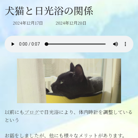
犬猫と日光浴の関係
最
2024年12月17日
2024年12月20日
終
更
新
日
時
:
以前にも
ブログ
で日光浴により、体内時計を調整している
という
お話をしましたが、他にも様々なメリットがあります。