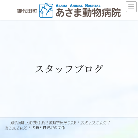
コ
ナ
ン
ビ
テ
ゲ
ン
ー
ツ
シ
へ
ョ
ス
ン
キ
に
ッ
移
スタッフブログ
プ
動
御代田町・軽井沢 あさま動物病院 TOP
スタッフブログ
あさまブログ
犬猫と日光浴の関係