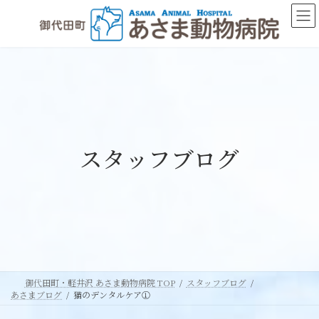
コ
ナ
ン
ビ
テ
ゲ
ン
ー
ツ
シ
へ
ョ
ス
ン
キ
に
ッ
移
スタッフブログ
プ
動
御代田町・軽井沢 あさま動物病院 TOP
スタッフブログ
あさまブログ
猫のデンタルケア①