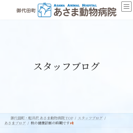
コ
ナ
ン
ビ
テ
ゲ
ン
ー
ツ
シ
へ
ョ
ス
ン
キ
に
ッ
移
スタッフブログ
プ
動
御代田町・軽井沢 あさま動物病院 TOP
スタッフブログ
あさまブログ
秋の健康診断の時期です