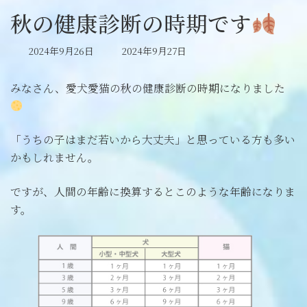
秋の健康診断の時期です
最
2024年9月26日
2024年9月27日
終
更
みなさん、愛犬愛猫の秋の健康診断の時期になりました
新
日
時
:
「うちの子はまだ若いから大丈夫」と思っている方も多い
かもしれません。
ですが、人間の年齢に換算するとこのような年齢になりま
す。