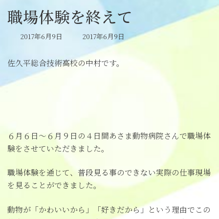
職場体験を終えて
最
2017年6月9日
2017年6月9日
終
更
佐久平総合技術高校の中村です。
新
日
時
:
６月６日～６月９日の４日間あさま動物病院さんで職場体
験をさせていただきました。
職場体験を通じて、普段見る事のできない実際の仕事現場
を見ることができました。
動物が「かわいいから」「好きだから」という理由でこの