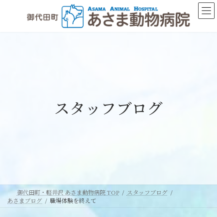
コ
ナ
ン
ビ
テ
ゲ
ン
ー
ツ
シ
へ
ョ
ス
ン
キ
に
ッ
移
スタッフブログ
プ
動
御代田町・軽井沢 あさま動物病院 TOP
スタッフブログ
あさまブログ
職場体験を終えて