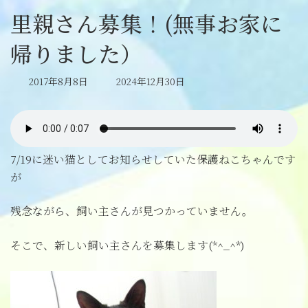
里親さん募集！(無事お家に
帰りました）
最
2017年8月8日
2024年12月30日
終
更
新
日
時
7/19に迷い猫としてお知らせしていた保護ねこちゃんです
:
が
残念ながら、飼い主さんが見つかっていません。
そこで、新しい飼い主さんを募集します(*^_^*)