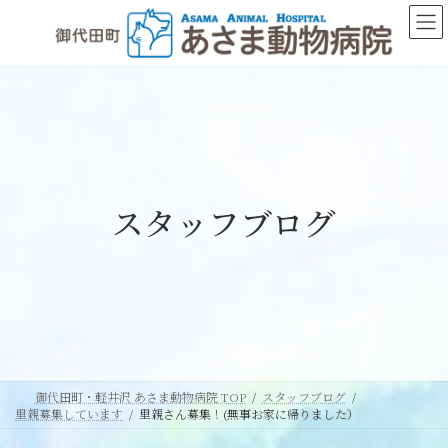
コ
ナ
ン
ビ
テ
ゲ
ン
ー
ツ
シ
へ
ョ
ス
ン
キ
に
ッ
移
スタッフブログ
プ
動
御代田町・軽井沢 あさま動物病院 TOP
スタッフブログ
里親募集しています
里親さん募集！(無事お家に帰りました）