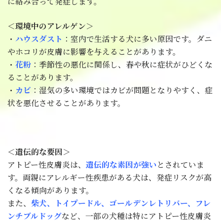
に絡み合って発症します。
＜環境中のアレルゲン＞
・
ハウスダスト
：室内で生活する犬に多い原因です。ダニ
やホコリが皮膚に影響を与えることがあります。
・
花粉
：季節性の悪化に関係し、春や秋に症状がひどくな
ることがあります。
・
カビ
：湿気の多い環境ではカビが問題となりやすく、症
状を悪化させることがあります。
＜遺伝的な要因＞
アトピー性皮膚炎は、
遺伝的な素因が強い
とされていま
す。両親にアレルギー性疾患がある犬は、発症リスクが高
くなる傾向があります。
また、
柴犬、トイプードル、ゴールデンレトリバー、フレ
ンチブルドッグ
など、一部の犬種は特にアトピー性皮膚炎