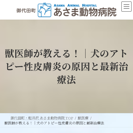
コ
ナ
ン
ビ
テ
ゲ
ン
ー
ツ
シ
へ
ョ
ス
ン
獣医師が教える！｜犬のアト
キ
に
ッ
移
ピー性皮膚炎の原因と最新治
プ
動
療法
御代田町・軽井沢 あさま動物病院 TOP
獣医療
獣医師が教える！｜犬のアトピー性皮膚炎の原因と最新治療法