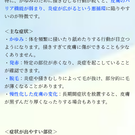
特に、かゆみのために掻きむしる行動が続くと、
皮膚のバ
リア機能が弱まり、炎症が広がるという悪循環
に陥りやす
いのが特徴です。
＜主な症状＞
・
かゆみ
：体を頻繁に掻いたり舐めたりする行動が目立つ
ようになります。掻きすぎて皮膚に傷ができることも少な
くありません。
・
発赤
：特定の部位が赤くなり、炎症を起こしていること
が確認できます。
・
脱毛
：炎症や掻きむしりによって毛が抜け、部分的に毛
が薄くなることがあります。
・
慢性化した皮膚の変化
：長期間症状を放置すると、皮膚
が黒ずんだり厚くなったりする場合もあります。
＜症状が出やすい部位＞