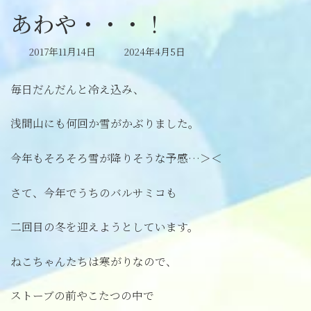
あわや・・・！
最
2017年11月14日
2024年4月5日
終
更
毎日だんだんと冷え込み、
新
日
時
浅間山にも何回か雪がかぶりました。
:
今年もそろそろ雪が降りそうな予感…＞＜
さて、今年でうちのバルサミコも
二回目の冬を迎えようとしています。
ねこちゃんたちは寒がりなので、
ストーブの前やこたつの中で