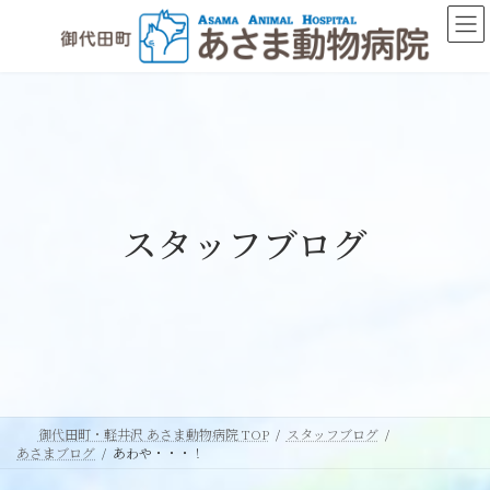
コ
ナ
ン
ビ
テ
ゲ
ン
ー
ツ
シ
へ
ョ
ス
ン
キ
に
ッ
移
スタッフブログ
プ
動
御代田町・軽井沢 あさま動物病院 TOP
スタッフブログ
あさまブログ
あわや・・・！