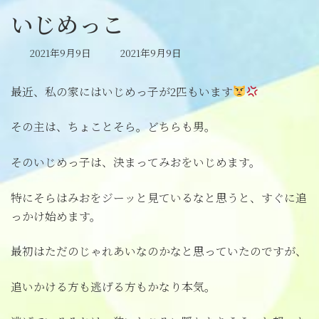
いじめっこ
最
2021年9月9日
2021年9月9日
終
更
最近、私の家にはいじめっ子が2匹もいます
新
日
時
その主は、ちょことそら。どちらも男。
:
そのいじめっ子は、決まってみおをいじめます。
特にそらはみおをジーッと見ているなと思うと、すぐに追
っかけ始めます。
最初はただのじゃれあいなのかなと思っていたのですが、
追いかける方も逃げる方もかなり本気。