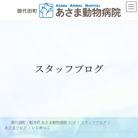
コ
ナ
ン
ビ
テ
ゲ
ン
ー
ツ
シ
へ
ョ
ス
ン
キ
に
ッ
移
スタッフブログ
プ
動
御代田町・軽井沢 あさま動物病院 TOP
スタッフブログ
あさまブログ
いじめっこ