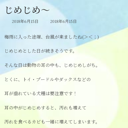
じめじめ～
最
2018年6月15日
2018年6月15日
終
更
梅雨に入った途端、台風が来ましたね(＞＜；)
新
日
時
じめじめとした日が続きそうです。
:
そんな日は動物の耳の中も、じめじめしがち。
とくに、トイ・プードルやダックスなどの
耳が垂れている犬種は要注意です！
耳の中がじめじめすると、汚れも増えて
汚れを食べるカビも一緒に増えてしまいます。