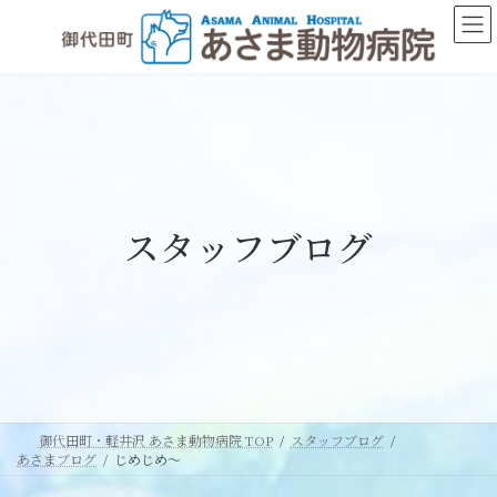
コ
ナ
ン
ビ
テ
ゲ
ン
ー
ツ
シ
へ
ョ
ス
ン
キ
に
ッ
移
スタッフブログ
プ
動
御代田町・軽井沢 あさま動物病院 TOP
スタッフブログ
あさまブログ
じめじめ～