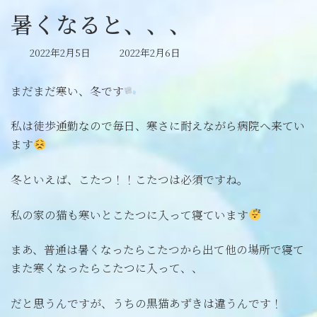
暑くなると、、、
最
2022年2月5日
2022年2月6日
終
更
まだまだ寒い、冬です
新
日
時
私は徒歩通勤なので毎日、寒さに耐えながら病院へ来てい
:
ます
冬といえば、こたつ！！こたつは必須ですね。
私の家の猫も寒いとこたつに入って寝ています
まあ、普通は暑くなったらこたつから出て他の場所で寝て
また寒くなったらこたつに入って、、
だと思うんですが、うちの黒猫あずきは違うんです！