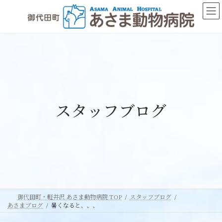
コ
ナ
ン
ビ
テ
ゲ
ン
ー
ツ
シ
へ
ョ
ス
ン
キ
に
ッ
移
スタッフブログ
プ
動
御代田町・軽井沢 あさま動物病院 TOP
スタッフブログ
あさまブログ
暑くなると、、、