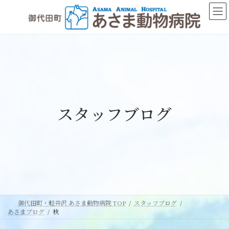
コ
ナ
ン
ビ
テ
ゲ
ン
ー
ツ
シ
へ
ョ
ス
ン
キ
に
ッ
移
スタッフブログ
プ
動
御代田町・軽井沢 あさま動物病院 TOP
スタッフブログ
あさまブログ
秋