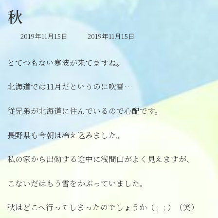
秋
最
2019年11月15日
2019年11月15日
終
更
とてつもない寒波が来てますね。
新
日
時
北海道では11月だというのに吹雪…
:
従兄弟が北海道に住んでいるので心配です。
長野県も今朝は冷え込みました。
私の家から出勤する途中に浅間山がよく見えますが、
こないだはもう雪をかぶっていました。
秋はどこへ行ってしまったのでしょうか（ ; ; ）（笑）