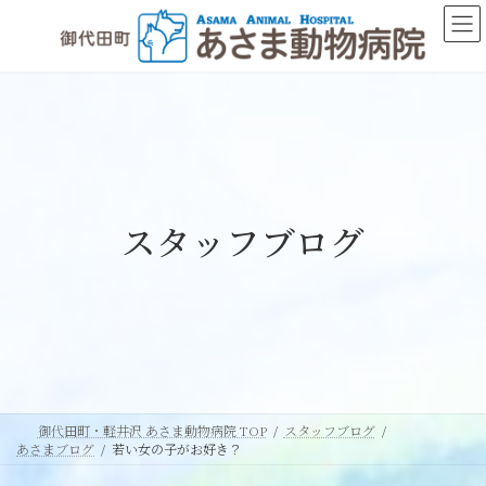
コ
ナ
ン
ビ
テ
ゲ
ン
ー
ツ
シ
へ
ョ
ス
ン
キ
に
ッ
移
スタッフブログ
プ
動
御代田町・軽井沢 あさま動物病院 TOP
スタッフブログ
あさまブログ
若い女の子がお好き？