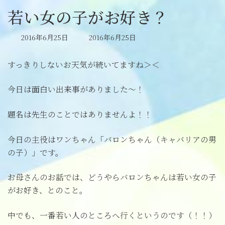
若い女の子がお好き？
最
2016年6月25日
2016年6月25日
終
更
すっきりしないお天気が続いてますね＞＜
新
日
時
今日は面白い出来事がありました～！
:
題名は先生のことではありませんよ！！
今日の主役はワンちゃん「バロンちゃん（キャバリアの男
の子）」です。
お母さんのお話では、どうやらバロンちゃんは若い女の子
がお好き、とのこと。
中でも、一番若い人のところへ行くというのです（！！）