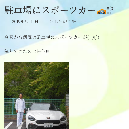
駐車場にスポーツカー
!?
最
2019年6月12日
2019年6月12日
終
更
今週から病院の駐車場にスポーツカーが( ﾟДﾟ)
新
日
時
降りてきたのは先生!!!!
: