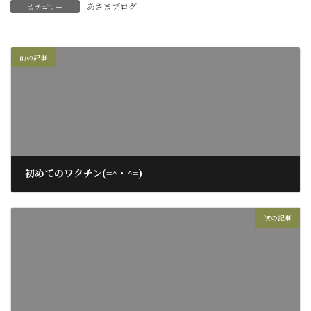
あさまブログ
カテゴリー
前の記事
初めてのワクチン(=^・^=)
2019年6月10日
次の記事