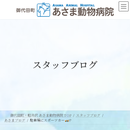
コ
ナ
ン
ビ
テ
ゲ
ン
ー
ツ
シ
へ
ョ
ス
ン
キ
に
ッ
移
スタッフブログ
プ
動
御代田町・軽井沢 あさま動物病院 TOP
スタッフブログ
あさまブログ
駐車場にスポーツカー
!?