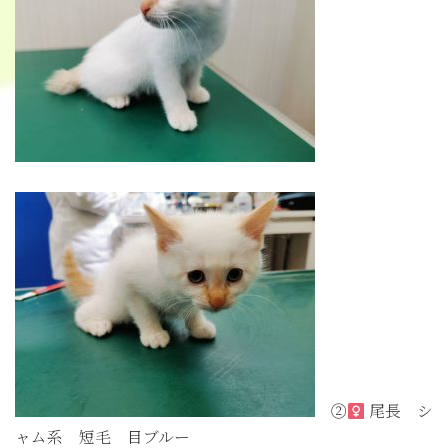
②
尾長 シ
ャム系 短毛 目ブルー