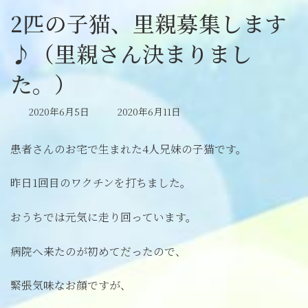
2匹の子猫、里親募集します
♪（里親さん決まりまし
た。）
最
2020年6月5日
2020年6月11日
終
更
患者さんのお宅で生まれた4人兄妹の子猫です。
新
日
時
昨日1回目のワクチンを打ちました。
:
おうちでは元気に走り回っています。
病院へ来たのが初めてだったので、
緊張気味なお顔ですが、