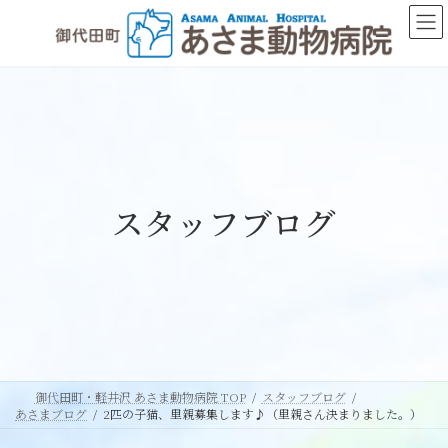
コ
ナ
ン
ビ
テ
ゲ
ン
ー
ツ
シ
へ
ョ
ス
ン
キ
に
ッ
移
スタッフブログ
プ
動
御代田町・軽井沢 あさま動物病院 TOP
スタッフブログ
あさまブログ
2匹の子猫、里親募集します♪（里親さん決まりました。）