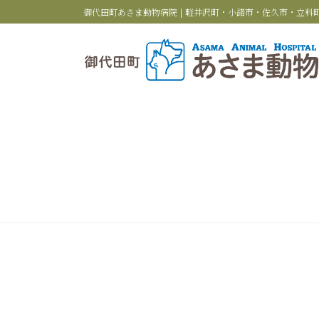
コ
ナ
御代田町あさま動物病院 | 軽井沢町・小諸市・佐久市・立
ン
ビ
テ
ゲ
ン
ー
ツ
シ
へ
ョ
ス
ン
キ
に
ッ
移
プ
動