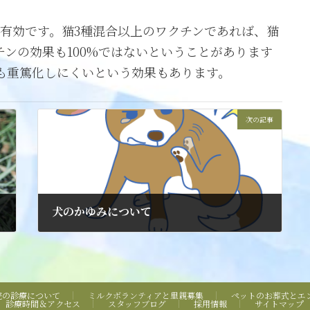
が有効です。猫3種混合以上のワクチンであれば、猫
ンの効果も100%ではないということがあります
も重篤化しにくいという効果もあります。
次の記事
犬のかゆみについて
2025年5月30日
院の診療について
ミルクボランティアと里親募集
ペットのお葬式とエ
診療時間＆アクセス
スタッフブログ
採用情報
サイトマップ