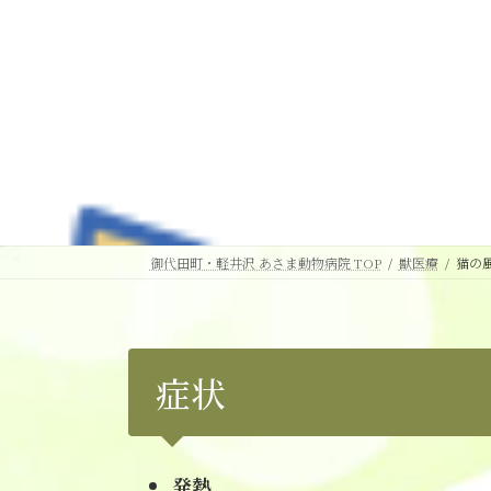
御代田町・軽井沢 あさま動物病院 TOP
獣医療
猫の
症状
発熱