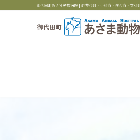
コ
ナ
御代田町あさま動物病院 | 軽井沢町・小諸市・佐久市・立
ン
ビ
テ
ゲ
ン
ー
ツ
シ
へ
ョ
ス
ン
キ
に
ッ
移
プ
動