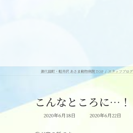
御代田町・軽井沢 あさま動物病院 TOP
スタッフブログ
こんなところに…！
最
2020年6月18日
2020年6月22日
終
更