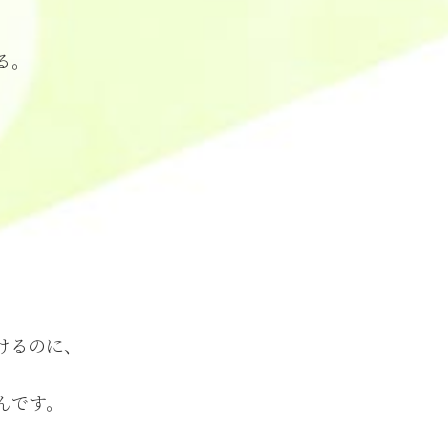
る。
、
。
けるのに、
んです。