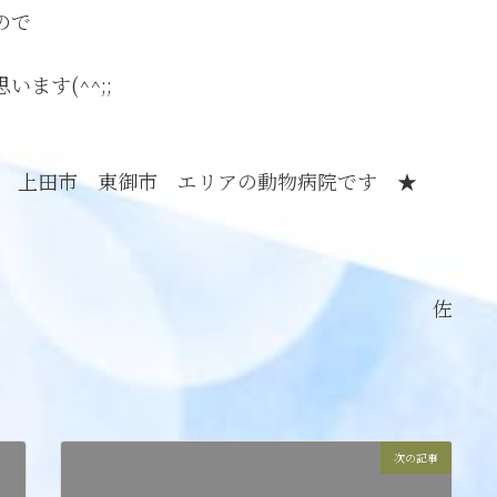
ので
ます(^^;;
市 上田市 東御市 エリアの動物病院です ★
佐
次の記事